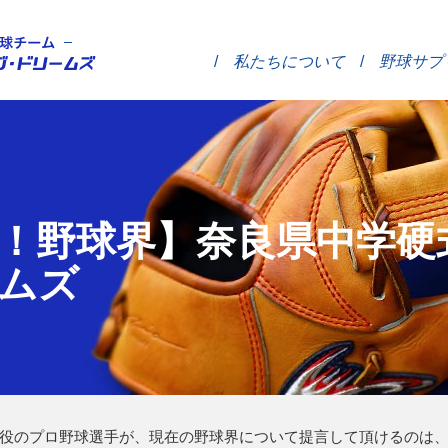
ブ・ドリームズ │ 奈良県の中学硬式野球チーム
私たちについて
野球サプ
！野球界】奈良県中学硬
ムズ
役のプロ野球選手が、現在の野球界について提言して頂けるのは