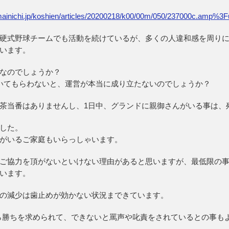
p/s/mainichi.jp/koshien/articles/20200218/k00/00m/050/237000
硬式野球チームでも活動を続けているが、多くの人違和感を周り
います。
なのでしょうか？
いてもらわないと、運営が本当に成り立たないのでしょうか？
茶当番はありませんし、1日中、グランドに親御さんがいる事は、
した。
がいるご家庭もいらっしゃいます。
ご協力を頂がないといけない理由があると思いますが、最低限の
います。
の減少は歯止めが効かない状況まできています。
から勝ちを求められて、できないと罵声や叱責をされているとの事も