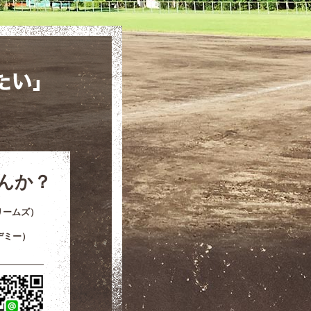
「楽しく野球をしたい」「上手にな
り やすと）
んか？
リームズ）
デミー）
LINEでご連絡をご希望の方は、下のボタンをタップ