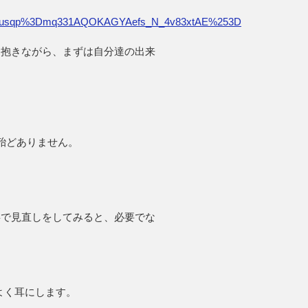
c.amp%3Fusqp%3Dmq331AQOKAGYAefs_N_4v83xtAE%253D
に抱きながら、まずは自分達の出来
殆どありません。
事で見直しをしてみると、必要でな
よく耳にします。