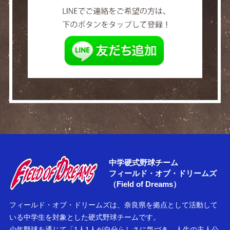
メールで
LINEでご連絡
中学硬式野球チーム
フィールド・オブ・ドリームズ
（Field of Dreams）
Field of Dreams
フィールド・オブ・ドリームズは、奈良県を拠点として活動して
いる中学生を対象とした硬式野球チームです。
少年野球を通じて「1人1人が自分らしさに気づき、人生の主人公