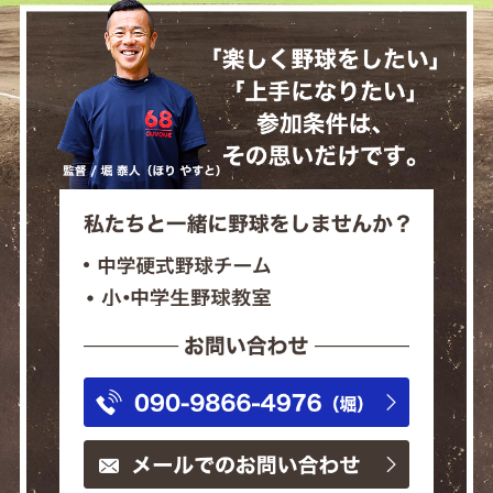
「楽
私たちと
中学硬式野球チーム
（フィ
小・中学生野球教室
（FO
お問い合
TEL:090-9
代表 / 堀 泰人（ほり やすと）