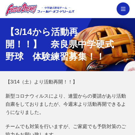
メ
【3/14から活動再
フィールド・オブ・ドリームズ │ 奈良県の
開！！】 奈良県中学硬式
野球 体験練習募集！！
【3/14（土）より活動再開！！】
新型コロナウィルスにより、連盟からの要請があり活動
自粛をしておりましたが、今週末より活動再開できるよ
うになりました。
チームでも対策を行いますが、ご家庭でも予防対策のご
協力をお願い致します。