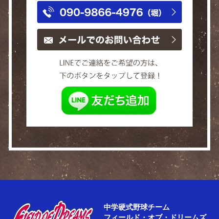
TEL:090-9
代表 / 堀 泰人（ほり やすと）
メールで
LINEでご連絡
中学硬式野球チーム
フィールド・オブ・ドリームズ