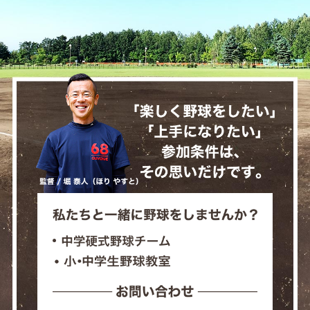
「楽
私たちと
中学硬式野球チーム
（フィ
小・中学生野球教室
（FO
お問い合