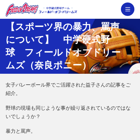
メ
【スポーツ界の暴力、罵声
について】 中学硬式野
フィールド・オブ・ドリームズ │ 奈良県の
球 フィールドオブドリー
ムズ（奈良ポニー）
女子バレーボール界でご活躍された益子さんの記事をご
紹介。
野球の現場も同じような事が繰り返されているのではな
いでしょうか？
暴力と罵声。